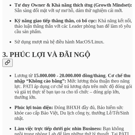
Tư duy Owner & Khả năng thích ứng (Growth Mindset):
Sẵn sàng đối mặt với sự mơ hồ, dám thử nghiệm cái mới.
Kỹ năng giao tiếp thẳng thắn, có bố cục:
Khả năng kết nối,
thảo luận thẳng thắn với các Leader phòng ban để làm rõ yêu
cầu sản phẩm.
Sử dụng mượt mà hệ điều hành MacOS/Linux.
3. PHÚC LỢI VÀ ĐÃI NGỘ
Lương từ
15.000.000 - 20.000.000 đồng/tháng
.
Cơ chế thu
nhập “Không cào bằng”:
Mức lương thỏa thuận theo năng
lực. PATI áp dụng cơ chế trả lương dựa trên mức độ đóng gói
và giá trị thực tế bạn tạo ra cho tổ chức – đóng góp lớn,
thưởng lớn.
Phúc lợi toàn diện:
Đóng BHXH đầy đủ, Bảo hiểm sức
khỏe cao cấp Bảo Việt, Du lịch công ty, thưởng Lễ/Tết/Sinh
nhật.
Làm việc trực tiếp dưới góc nhìn Business:
Bạn không
ngồi trong phòng Lab để làm những thứ lý thuyết. Tại PATI,