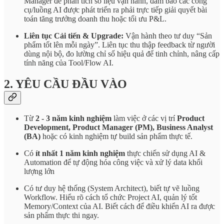
Manager để phân tích số liệu vận hành, đảm bảo các công
cụ/luồng AI được phát triển ra phải trực tiếp giải quyết bài
toán tăng trưởng doanh thu hoặc tối ưu P&L.
Liên tục Cải tiến & Upgrade:
Vận hành theo tư duy “Sản
phẩm tốt lên mỗi ngày”. Liên tục thu thập feedback từ người
dùng nội bộ, đo lường chỉ số hiệu quả để tinh chỉnh, nâng cấp
tính năng của Tool/Flow AI.
2. YÊU CẦU ĐẦU VÀO
Từ
2 - 3 năm kinh nghiệm
làm việc ở các vị trí
Product
Development, Product Manager (PM), Business Analyst
(BA)
hoặc có kinh nghiệm tự build sản phẩm thực tế.
Có
ít nhất 1 năm kinh nghiệm
thực chiến sử dụng AI &
Automation để tự động hóa công việc và xử lý data khối
lượng lớn
Có tư duy hệ thống (System Architect), biết tự vẽ luồng
Workflow. Hiểu rõ cách tổ chức Project AI, quản lý tốt
Memory/Context của AI. Biết cách để điều khiển AI ra được
sản phẩm thực thi ngay.