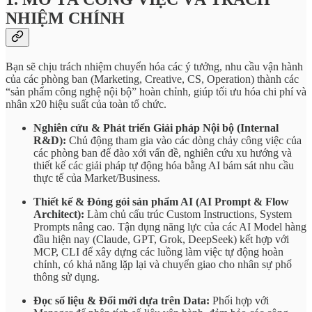
NHIỆM CHÍNH
Bạn sẽ chịu trách nhiệm chuyển hóa các ý tưởng, nhu cầu vận hành
của các phòng ban (Marketing, Creative, CS, Operation) thành các
“sản phẩm công nghệ nội bộ” hoàn chỉnh, giúp tối ưu hóa chi phí và
nhân x20 hiệu suất của toàn tổ chức.
Nghiên cứu & Phát triển Giải pháp Nội bộ (Internal
R&D):
Chủ động tham gia vào các dòng chảy công việc của
các phòng ban để đào xới vấn đề, nghiên cứu xu hướng và
thiết kế các giải pháp tự động hóa bằng AI bám sát nhu cầu
thực tế của Market/Business.
Thiết kế & Đóng gói sản phẩm AI (AI Prompt & Flow
Architect):
Làm chủ cấu trúc Custom Instructions, System
Prompts nâng cao. Tận dụng năng lực của các AI Model hàng
đầu hiện nay (Claude, GPT, Grok, DeepSeek) kết hợp với
MCP, CLI để xây dựng các luồng làm việc tự động hoàn
chỉnh, có khả năng lặp lại và chuyển giao cho nhân sự phổ
thông sử dụng.
Đọc số liệu & Đổi mới dựa trên Data:
Phối hợp với