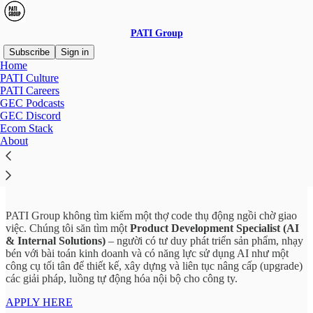
PATI Group
Subscribe
Sign in
Home
PATI Culture
PATI Careers
GEC Podcasts
Read distraction-free on Substack
GEC Discord
Ecom Stack
About
PRODUCT DEVELOPMENT
PATI Group không tìm kiếm một thợ code thụ động ngồi chờ giao
việc. Chúng tôi săn tìm một
Product Development Specialist (AI
& Internal Solutions)
– người có tư duy phát triển sản phẩm, nhạy
bén với bài toán kinh doanh và có năng lực sử dụng AI như một
công cụ tối tân để thiết kế, xây dựng và liên tục nâng cấp (upgrade)
các giải pháp, luồng tự động hóa nội bộ cho công ty.
APPLY HERE