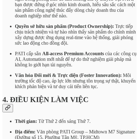
bạn được đứng ở góc nhìn kinh doanh, hiểu sâu sắc cách một
sản phẩm công nghệ thúc đẩy dòng chảy doanh thu của
doanh nghiệp như thế nào.
Quyền sở hữu sản phẩm (Product Ownership):
Trực tiếp
chịu trách nhiệm và tự hào nhìn thấy sản phẩm do chính mình
xây dựng được ứng dụng real-time vào hệ thống, giải phóng
sức lao động cho đồng đội.
PATI cấp sẵn
All-access Premium Accounts
của các công cụ
AI, Automation mới nhất để tự do thử nghiệm giải pháp mà
không lo giới hạn tài nguyên.
Văn hóa Đổi mới & Trực diện (Foster Innovation):
Môi
trường tốc độ cao, áp lực lớn nhưng tôn trọng sự thật, khuyến
khích phản biện và tư duy cải tiến liên tục.
4. ĐIỀU KIỆN LÀM VIỆC
Thời gian:
Từ Thứ 2 đến sáng Thứ 7.
Địa điểm:
Văn phòng PATI Group – Midtown M7 Signature
(Đường số 15, Phường Tân Mỹ, TP.HCM)