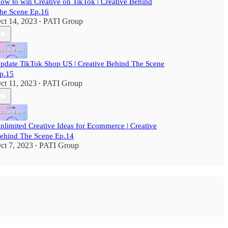
ow to win Creative on TikTok | Creative Behind
he Scene Ep.16
ct 14, 2023
PATI Group
•
pdate TikTok Shop US | Creative Behind The Scene
p.15
ct 11, 2023
PATI Group
•
nlimited Creative Ideas for Ecommerce | Creative
ehind The Scene Ep.14
ct 7, 2023
PATI Group
•