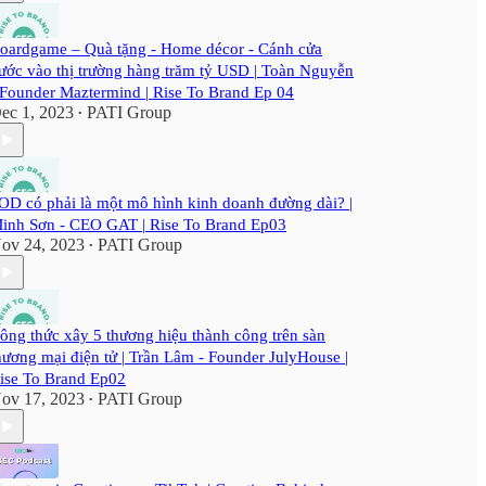
oardgame – Quà tặng - Home décor - Cánh cửa
ước vào thị trường hàng trăm tỷ USD | Toàn Nguyễn
 Founder Maztermind | Rise To Brand Ep 04
ec 1, 2023
PATI Group
•
OD có phải là một mô hình kinh doanh đường dài? |
inh Sơn - CEO GAT | Rise To Brand Ep03
ov 24, 2023
PATI Group
•
ông thức xây 5 thương hiệu thành công trên sàn
hương mại điện tử | Trần Lâm - Founder JulyHouse |
ise To Brand Ep02
ov 17, 2023
PATI Group
•