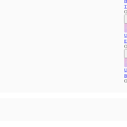
H
T
O
U
E
O
U
B
O