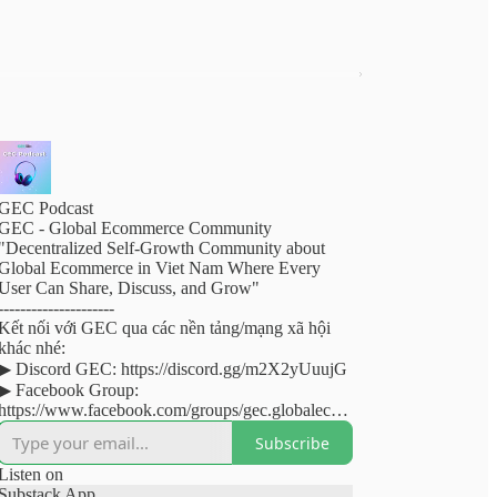
GEC Podcast
GEC - Global Ecommerce Community
"Decentralized Self-Growth Community about
Global Ecommerce in Viet Nam Where Every
User Can Share, Discuss, and Grow"
---------------------
Kết nối với GEC qua các nền tảng/mạng xã hội
khác nhé:
▶︎ Discord GEC: https://discord.gg/m2X2yUuujG
▶︎ Facebook Group:
https://www.facebook.com/groups/gec.globalecom
mercecommunity
Subscribe
▶︎ Fanpage Facebook:
https://www.facebook.com/globalecommercecom
Listen on
munity
Substack App