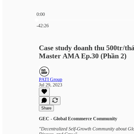
0:00
Current time: 0:00 / Total time: -42:26
-42:26
Case study doanh thu 500tr/thá
Master AMA Ep.30 (Phần 2)
PATI Group
Jul 29, 2023
Share
GEC - Global Ecommerce Community
"Decentralized Self-Growth Community about Gl