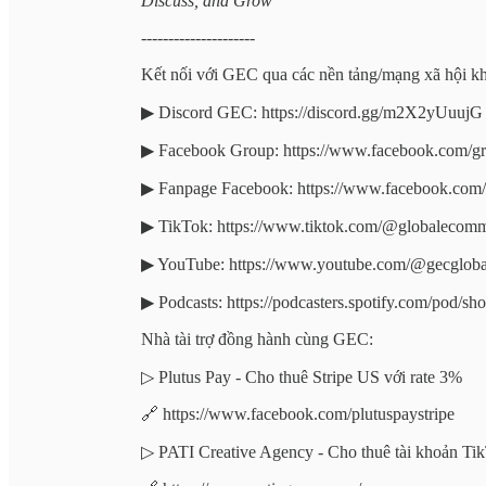
Discuss, and Grow"
---------------------
Kết nối với GEC qua các nền tảng/mạng xã hội kh
▶︎ Discord GEC: https://discord.gg/m2X2yUuujG
▶︎ Facebook Group: https://www.facebook.com/
▶︎ Fanpage Facebook: https://www.facebook.co
▶︎ TikTok: https://www.tiktok.com/@globaleco
▶︎ YouTube: https://www.youtube.com/@gecglo
▶︎ Podcasts: https://podcasters.spotify.com/pod/s
Nhà tài trợ đồng hành cùng GEC:
▷ Plutus Pay - Cho thuê Stripe US với rate 3%
🔗 https://www.facebook.com/plutuspaystripe
▷ PATI Creative Agency - Cho thuê tài khoản Tik