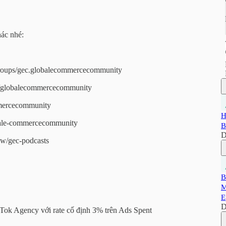
ác nhé:
groups/gec.globalecommercecommunity
m/globalecommercecommunity
mmercecommunity
H
bale-commercecommunity
B
D
how/gec-podcasts
B
M
E
D
Tok Agency với rate cố định 3% trên Ads Spent