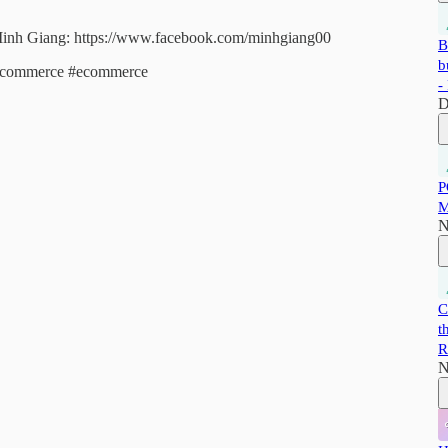
Minh Giang: https://www.facebook.com/minhgiang00
B
b
ecommerce #ecommerce
-
D
P
M
N
C
t
R
N