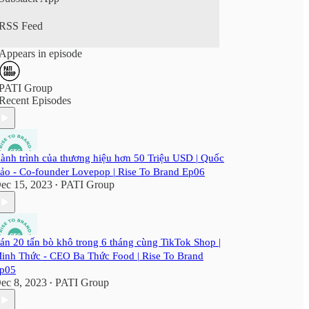
▶︎ TikTok:
https://www.tiktok.com/@globalecommercecomm
RSS Feed
unity
▶︎ YouTube:
Appears in episode
https://www.youtube.com/@gecglobale-
commercecommunity
PATI Group
Recent Episodes
ành trình của thương hiệu hơn 50 Triệu USD | Quốc
ảo - Co-founder Lovepop | Rise To Brand Ep06
ec 15, 2023
PATI Group
•
án 20 tấn bò khô trong 6 tháng cùng TikTok Shop |
inh Thức - CEO Ba Thức Food | Rise To Brand
p05
ec 8, 2023
PATI Group
•