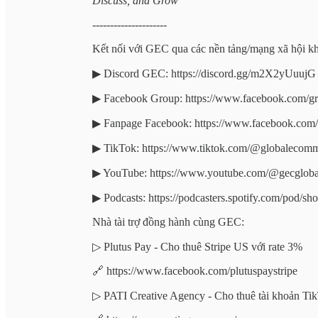
Discuss, and Grow"
---------------------
Kết nối với GEC qua các nền tảng/mạng xã hội kh
▶︎ Discord GEC: https://discord.gg/m2X2yUuujG
▶︎ Facebook Group: https://www.facebook.com/
▶︎ Fanpage Facebook: https://www.facebook.co
▶︎ TikTok: https://www.tiktok.com/@globaleco
▶︎ YouTube: https://www.youtube.com/@gecglo
▶︎ Podcasts: https://podcasters.spotify.com/pod/s
Nhà tài trợ đồng hành cùng GEC:
▷ Plutus Pay - Cho thuê Stripe US với rate 3%
🔗 https://www.facebook.com/plutuspaystripe
▷ PATI Creative Agency - Cho thuê tài khoản Tik