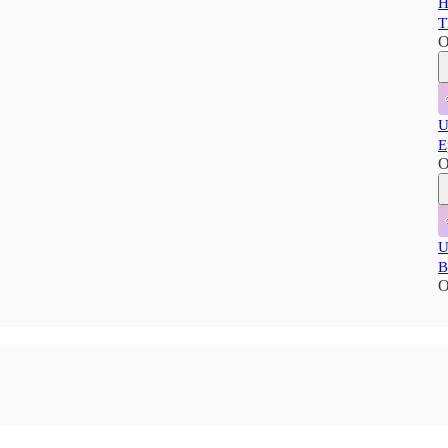
H
T
O
U
E
O
U
B
O