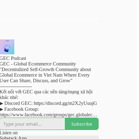
GEC Podcast
GEC - Global Ecommerce Community
"Decentralized Self-Growth Community about
Global Ecommerce in Viet Nam Where Every
User Can Share, Discuss, and Grow"
---------------------
Kết nối với GEC qua các nền tảng/mạng xã hội
khác nhé:
▶︎ Discord GEC: https://discord.gg/m2X2yUuujG
▶︎ Facebook Group:
https://www.facebook.com/groups/gec.globalecom
mercecommunity
Subscribe
▶︎ Fanpage Facebook:
https://www.facebook.com/globalecommercecom
Listen on
munity
Substack App