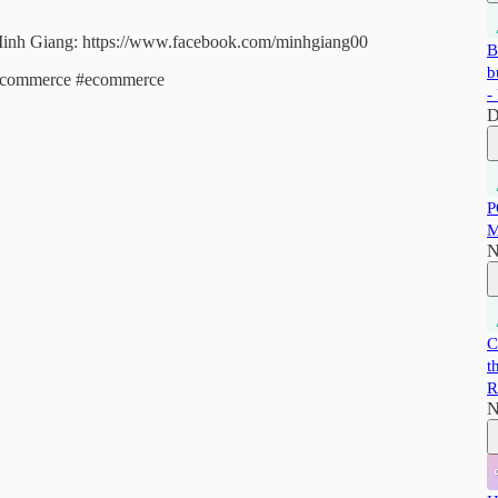
Minh Giang: https://www.facebook.com/minhgiang00
B
b
ecommerce #ecommerce
-
D
P
M
N
C
t
R
N