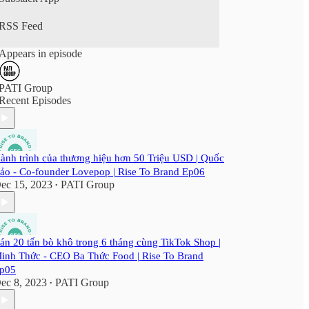
▶︎ TikTok:
https://www.tiktok.com/@globalecommercecomm
RSS Feed
unity
▶︎ YouTube:
Appears in episode
https://www.youtube.com/@gecglobale-
commercecommunity
PATI Group
Recent Episodes
ành trình của thương hiệu hơn 50 Triệu USD | Quốc
ảo - Co-founder Lovepop | Rise To Brand Ep06
ec 15, 2023
PATI Group
•
án 20 tấn bò khô trong 6 tháng cùng TikTok Shop |
inh Thức - CEO Ba Thức Food | Rise To Brand
p05
ec 8, 2023
PATI Group
•