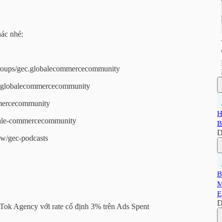
ác nhé:
groups/gec.globalecommercecommunity
m/globalecommercecommunity
mmercecommunity
H
bale-commercecommunity
B
D
how/gec-podcasts
B
M
E
D
Tok Agency với rate cố định 3% trên Ads Spent