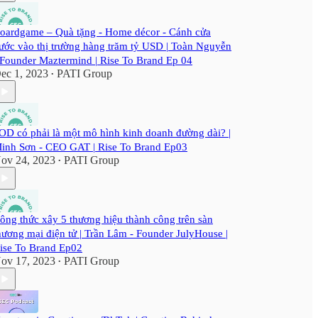
oardgame – Quà tặng - Home décor - Cánh cửa
ước vào thị trường hàng trăm tỷ USD | Toàn Nguyễn
 Founder Maztermind | Rise To Brand Ep 04
ec 1, 2023
PATI Group
•
OD có phải là một mô hình kinh doanh đường dài? |
inh Sơn - CEO GAT | Rise To Brand Ep03
ov 24, 2023
PATI Group
•
ông thức xây 5 thương hiệu thành công trên sàn
hương mại điện tử | Trần Lâm - Founder JulyHouse |
ise To Brand Ep02
ov 17, 2023
PATI Group
•