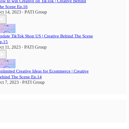
ow to win Creative on TikTok | Creative Behind
he Scene Ep.16
ct 14, 2023
PATI Group
•
pdate TikTok Shop US | Creative Behind The Scene
p.15
ct 11, 2023
PATI Group
•
nlimited Creative Ideas for Ecommerce | Creative
ehind The Scene Ep.14
ct 7, 2023
PATI Group
•