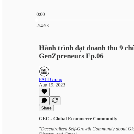
0:00
Current time: 0:00 / Total time: -54:53
-54:53
Hành trình đạt doanh thu 9 chữ
GenZpreneurs Ep.06
PATI Group
Aug 19, 2023
Share
GEC - Global Ecommerce Community
"Decentralized Self-Growth Community about Gl