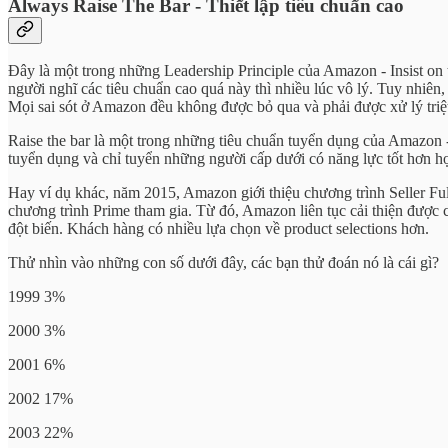
Always Raise The Bar - Thiết lập tiêu chuẩn cao
Đây là một trong những Leadership Principle của Amazon - Insist o
người nghĩ các tiêu chuẩn cao quá này thì nhiều lúc vô lý. Tuy nhiên
Mọi sai sót ở Amazon đều không được bỏ qua và phải được xử lý triệt
Raise the bar là một trong những tiêu chuẩn tuyển dụng của Amazon 
tuyển dụng và chỉ tuyển những người cấp dưới có năng lực tốt hơn h
Hay ví dụ khác, năm 2015, Amazon giới thiệu chương trình Seller Ful
chương trình Prime tham gia. Từ đó, Amazon liên tục cải thiện được 
đột biến. Khách hàng có nhiều lựa chọn về product selections hơn.
Thử nhìn vào những con số dưới đây, các bạn thử đoán nó là cái gì?
1999 3%
2000 3%
2001 6%
2002 17%
2003 22%