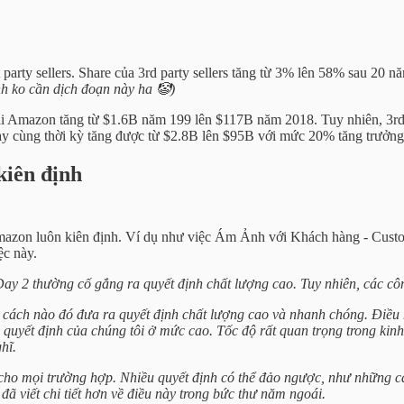
 party sellers. Share của 3rd party sellers tăng từ 3% lên 58% sau 20 n
ình ko cần dịch đoạn này ha 🤡)
s tại Amazon tăng từ $1.6B năm 199 lên $117B năm 2018. Tuy nhiên, 3rd
y cùng thời kỳ tăng được từ $2.8B lên $95B với mức 20% tăng trưởng
kiên định
 Amazon luôn kiên định. Ví dụ như việc Ám Ảnh với Khách hàng - Cust
ệc này.
ay 2 thường cố gắng ra quyết định chất lượng cao. Tuy nhiên, các cô
ách nào đó đưa ra quyết định chất lượng cao và nhanh chóng. Điều nà
a quyết định của chúng tôi ở mức cao. Tốc độ rất quan trọng trong kin
hĩ.
 cho mọi trường hợp. Nhiều quyết định có thể đảo ngược, như những cá
đã viết chi tiết hơn về điều này trong bức thư năm ngoái.