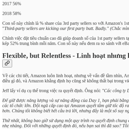
2017 56%
2018 58%
Con số này chính là % share của 3rd party sellers so với Amazon's 1st
"
Third-party sellers are kicking our first party butt. Badly." (Chắc m
Chính việc đặt tiêu chuẩn cao đã giúp doanh số của 1st party seller
kép 52% trung bình mỗi năm. Con số này nếu đem ra so sánh với eBa
Flexible, but Relentless - Linh hoạt nhưng 
Về các chi tiết, Amazon luôn linh hoạt, nhưng về vấn đề tầm nhìn,
điều gì đó, và Amazon khẳng định họ cũng sẽ không thất bại trong vi
Jeff lấy ví dụ cụ thể trong việc ra quyết định. Ông nói:
"Các công ty D
Để giữ được năng lượng và sự năng động của Day 1, bạn phải bằng c
các tổ chức lớn. Đội ngũ cấp cao tại Amazon quyết tâm giữ tốc độ r
hơn. Chúng tôi không biết hết câu trả lời, nhưng đây là một số suy ng
Thứ nhất, không bao giờ sử dụng một quy trình ra quyết định chung
nhẹ nhàng. Đối với những quyết định đó, nếu bạn sai thì đã sao? Tôi 