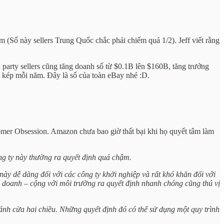
ăm (Số này sellers Trung Quốc chắc phải chiếm quá 1/2). Jeff viết rằng
 party sellers cũng tăng doanh số từ $0.1B lên $160B, tăng trưởng
 kép mỗi năm. Đây là số của toàn eBay nhé :D.
omer Obsession. Amazon chưa bao giờ thất bại khi họ quyết tâm làm
ng ty này thường ra quyết định quá chậm.
y dễ dàng đối với các công ty khởi nghiệp và rất khó khăn đối với
h doanh – cộng với môi trường ra quyết định nhanh chóng cũng thú vị
nh cửa hai chiều. Những quyết định đó có thể sử dụng một quy trình