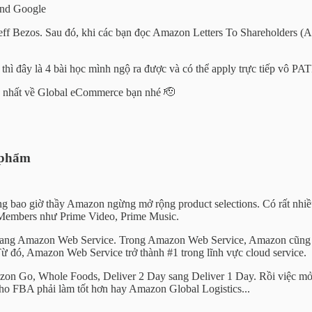
And Google
ff Bezos. Sau đó, khi các bạn đọc Amazon Letters To Shareholders (A
thì đây là 4 bài học mình ngộ ra được và có thể apply trực tiếp vô PAT
o nhất về Global eCommerce bạn nhé 🫡
 phẩm
 bao giờ thầy Amazon ngừng mở rộng product selections. Có rất nhiề
me Members như Prime Video, Prime Music.
sang Amazon Web Service. Trong Amazon Web Service, Amazon cũng liên
Từ đó, Amazon Web Service trở thành #1 trong lĩnh vực cloud service.
mazon Go, Whole Foods, Deliver 2 Day sang Deliver 1 Day. Rồi việc
ho FBA phải làm tốt hơn hay Amazon Global Logistics...