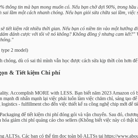
 70% thông tin mà bạn mong muốn có. Nếu bạn chờ đợi 90%, trong hầu 
 sai lầm một cách nhanh chóng. Nếu bạn giỏi sửa chữa sai lầm, việc s
tiết kiệm rất nhiều thời gian. Nếu bạn có niềm tin vào một hướng đi c
ó dám đánh cược với tôi về nó không? Không đồng ý nhưng cam kết?" V
chóng."
 type 2 model)
h chóng, dù có sai thì mình vẫn học được cách sửa kịp thời còn hơn để 
gọn & Tiết kiệm Chi phí
ugality. Accomplish MORE with LESS. Bạn biết năm 2023 Amazon có ba
ạnh đi nhấn mạnh lại việc phải luôn làm việc chăm chỉ, sáng tạo để r
ogistics - fulfillment cho đến việc thiết kế ra công nghệ chip mới để t
ackaging để tiết kiệm chi phí đóng gói và vận chuyển. Sau đó, chương 
u hóa giảm chi phí quảng cáo cho sellers (Không biết việc này có thậ
xong ALTSs. Các bạn có thể tìm đọc toàn bộ ALTSs tại https://www.ab