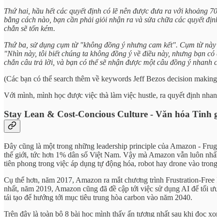
Thứ hai, hầu hết các quyết định có lẽ nên được đưa ra với khoảng
bằng cách nào, bạn cần phải giỏi nhận ra và sửa chữa các quyết định
chắn sẽ tốn kém.
Thứ ba, sử dụng cụm từ "không đồng ý nhưng cam kết". Cụm từ này sẽ 
"Nhìn này, tôi biết chúng ta không đồng ý về điều này, nhưng bạn c
chắn câu trả lời, và bạn có thể sẽ nhận được một câu đồng ý nhanh 
(Các bạn có thể search thêm về keywords Jeff Bezos decision making
Với mình, mình học được việc thà làm việc hustle, ra quyết định nhan
Stay Lean & Cost-Concious Culture - Văn hóa Tinh 
Đây cũng là một trong những leadership principle của Amazon - Fr
thế giới, tức hơn 1% dân số Việt Nam. Vậy mà Amazon vẫn luôn nhấn m
tiên phong trong việc áp dụng tự động hóa, robot hay drone vào trong l
Cụ thể hơn, năm 2017, Amazon ra mắt chương trình Frustration-Free P
nhất, năm 2019, Amazon cũng đã đề cập tới việc sử dụng AI để tối ư
tái tạo để hướng tới mục tiêu trung hòa carbon vào năm 2040.
Trên đây là toàn bộ 8 bài học mình thấy ấn tượng nhất sau khi đọc 