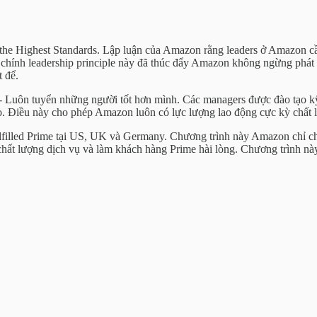
n the Highest Standards. Lập luận của Amazon rằng leaders ở Amazon 
, chính leadership principle này đã thúc đẩy Amazon không ngừng phát 
 để.
- Luôn tuyển những người tốt hơn mình. Các managers được đào tạo kỹ 
ọ. Điều này cho phép Amazon luôn có lực lượng lao động cực kỳ chất 
filled Prime tại US, UK và Germany. Chương trình này Amazon chỉ cho 
chất lượng dịch vụ và làm khách hàng Prime hài lòng. Chương trình này