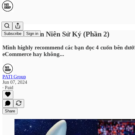
Amazon Biên Niên Sử Ký (Phần 2)
Subscribe
Sign in
Mình highly recommend các bạn đọc 4 cuốn bên dưới
eCommerce hay không...
PATI Group
Jun 07, 2024
∙ Paid
Share