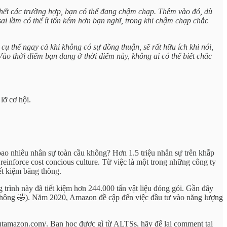
hết các trường hợp, bạn có thể đang chậm chạp. Thêm vào đó, dù
ai lầm có thể ít tốn kém hơn bạn nghĩ, trong khi chậm chạp chắc
ụ thể ngay cả khi không có sự đồng thuận, sẽ rất hữu ích khi nói,
ào thời điểm bạn đang ở thời điểm này, không ai có thể biết chắc
lỡ cơ hội.
o nhiêu nhân sự toàn cầu không? Hơn 1.5 triệu nhân sự trên khắp
einforce cost concious culture. Từ việc là một trong những công ty
iết kiệm băng thông.
trình này đã tiết kiệm hơn 244.000 tấn vật liệu đóng gói. Gần đây
t không 🤣). Năm 2020, Amazon đề cập đến việc đầu tư vào năng lượng
outamazon.com/. Bạn học được gì từ ALTSs, hãy để lại comment tại