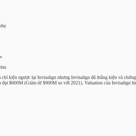
nhẹ
ew
lina
m chí kiện ngược lại Invisalign nhưng Invisalign đã thắng kiện và ch
n đạt $600M (Giảm từ $900M so với 2021). Valuation của Invisalign hi