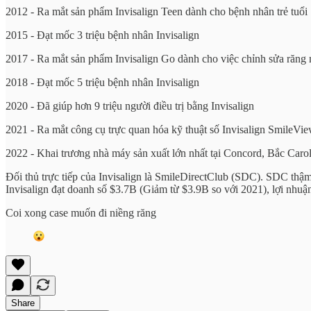
2012 - Ra mắt sản phẩm Invisalign Teen dành cho bệnh nhân trẻ tuổi
2015 - Đạt mốc 3 triệu bệnh nhân Invisalign
2017 - Ra mắt sản phẩm Invisalign Go dành cho việc chỉnh sửa răng 
2018 - Đạt mốc 5 triệu bệnh nhân Invisalign
2020 - Đã giúp hơn 9 triệu người điều trị bằng Invisalign
2021 - Ra mắt công cụ trực quan hóa kỹ thuật số Invisalign SmileVi
2022 - Khai trương nhà máy sản xuất lớn nhất tại Concord, Bắc Caro
Đối thủ trực tiếp của Invisalign là SmileDirectClub (SDC). SDC thậ
Invisalign đạt doanh số $3.7B (Giảm từ $3.9B so với 2021), lợi nhuậ
Coi xong case muốn đi niềng răng
Share