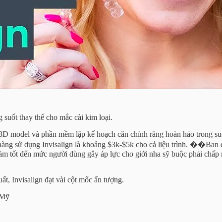
g suốt thay thế cho mắc cài kim loại.
g 3D model và phần mềm lập kế hoạch căn chỉnh răng hoàn hảo trong suốt
h hàng sử dụng Invisalign là khoảng $3k-$5k cho cả liệu trình. ��Ban 
àm tốt đến mức người dùng gây áp lực cho giới nha sỹ buộc phải chấp n
ất, Invisalign đạt vài cột mốc ấn tượng.
a Mỹ