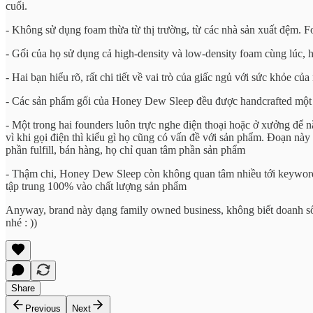
cuối.
- Không sử dụng foam thừa từ thị trường, từ các nhà sản xuất đệm. 
- Gối của họ sử dụng cả high-density và low-density foam cùng lúc, 
- Hai bạn hiểu rõ, rất chi tiết về vai trò của giấc ngủ với sức khỏe củ
- Các sản phẩm gối của Honey Dew Sleep đều được handcrafted một c
- Một trong hai founders luôn trực nghe điện thoại hoặc ở xưởng để n
vì khi gọi điện thì kiểu gì họ cũng có vấn đề với sản phẩm. Đoạn
phần fulfill, bán hàng, họ chỉ quan tâm phần sản phẩm
- Thậm chi, Honey Dew Sleep còn không quan tâm nhiều tới keywords 
tập trung 100% vào chất lượng sản phẩm
Anyway, brand này dạng family owned business, không biết doanh số
nhé : ))
Share
Previous
Next