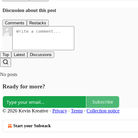
Discussion about this post
Comments
Restacks
Top
Latest
Discussions
No posts
Ready for more?
Subscribe
© 2026 Kevin Kreative
·
Privacy
∙
Terms
∙
Collection notice
Start your Substack