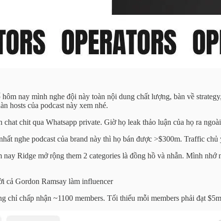
Số hôm nay mình nghe đội này toàn nội dung chất lượng, bàn về strateg
àn hosts của podcast này xem nhé.
chat chit qua Whatsapp private. Giờ họ leak thảo luận của họ ra ngo
ất nghe podcast của brand này thì họ bán được >$300m. Traffic chủ 
ăm nay Ridge mở rộng them 2 categories là đồng hồ và nhẫn. Mình nh
ời cả Gordon Ramsay làm influencer
đồng chỉ chấp nhận ~1100 members. Tối thiểu mỗi members phải đạt $5