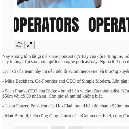
Nay không tóm tắt gì mà share podcast cực hay của đội 8-9 figure. 
hay không. Tại sao mọi người nên nghe podcast này. Nghía thử qua d
Lịch sử của team này thì đều đến từ eCommerceFuel và thường xuyên 
- Mike Beckham, Co-Founder and CEO of Simple Modern. Lần gần nh
- Sean Frank, CEO của Ridge - brand bán ví cho dân minimalist. N
$50m với cỡ 30 nhân sự. Còn giờ số ntn thì không biết.
- Jason Panzer, President của HexClad, brand bán đồ chảo >$20m, m
- Matt Bertulli, hiện cũng đang là host của eCommerce Fuel, cộng 