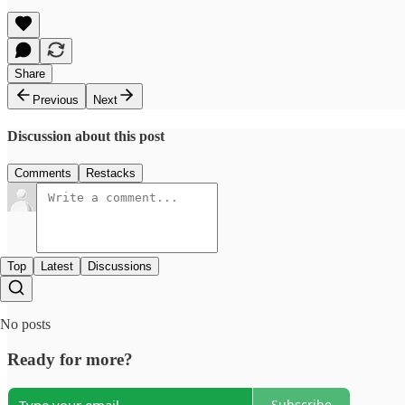
Share
Previous
Next
Discussion about this post
Comments
Restacks
Top
Latest
Discussions
No posts
Ready for more?
Subscribe