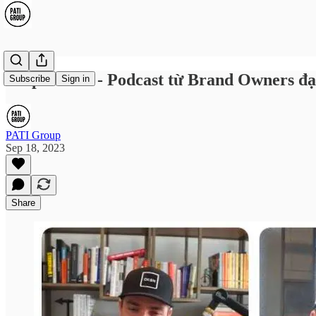
9 Operators - Podcast từ Brand Owners đạ
Subscribe
Sign in
PATI Group
Sep 18, 2023
Share